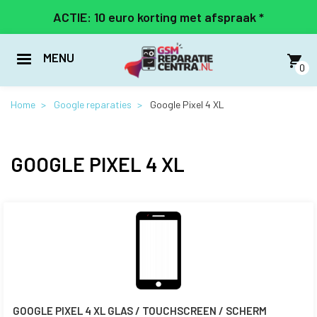
Overslaan
ACTIE: 10 euro korting met afspraak *
en
naar
de
MENU
inhoud
0
gaan
Home
Google reparaties
Google Pixel 4 XL
GOOGLE PIXEL 4 XL
GOOGLE PIXEL 4 XL GLAS / TOUCHSCREEN / SCHERM