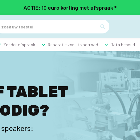
ACTIE: 10 euro korting met afspraak *

Zonder afspraak
Reparatie vanuit voorraad
Data behoud
F TABLET
NODIG?
, speakers: