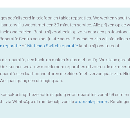
 gespecialiseerd in telefoon en tablet reparaties. We werken vanuit
laar terwijl u wacht met een 30 minuten service. Alle prijzen op de 
nele onderdelen. Bent u bijvoorbeeld op zoek naar een professione
Reparatie Centra aan het juiste adres. Bovendien zijn wij niet alleen
n reparatie
of
Nintendo Switch reparatie
kunt u bij ons terecht.
ns de reparatie, een back-up maken is dus niet nodig. We staan garan
! Ook kunnen we al uw moederbord reparaties uitvoeren. In de meeste 
eparaties en laad-connectoren die elders 'niet' vervangbaar zijn. Hier
 We gaan graag een uitdaging aan.
assakorting! Deze actie is geldig voor reparaties vanaf 59 euro en 
sch, via WhatsApp of met behulp van de
afspraak-planner
. Betalinge