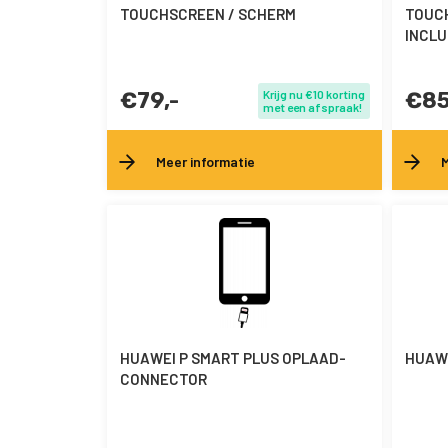
TOUCHSCREEN / SCHERM
TOUCH
INCLU
€79,-
Krijg nu €10 korting
€85
met een afspraak!
Meer informatie
M
HUAWEI P SMART PLUS OPLAAD-
HUAWE
CONNECTOR