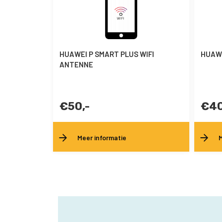
HUAWEI P SMART PLUS WIFI
HUAWE
ANTENNE
€50,-
€40
Meer informatie
M