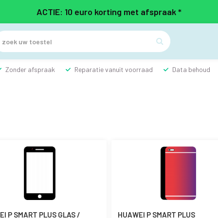
ACTIE: 10 euro korting met afspraak *

Zonder afspraak
Reparatie vanuit voorraad
Data behoud
I P SMART PLUS GLAS /
HUAWEI P SMART PLUS