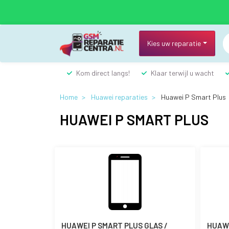
Overslaan
en
naar
de
Kies uw reparatie
inhoud
gaan
Kom direct langs!
Klaar terwijl u wacht
Home
Huawei reparaties
Huawei P Smart Plus
HUAWEI P SMART PLUS
HUAWEI P SMART PLUS GLAS /
HUAWE