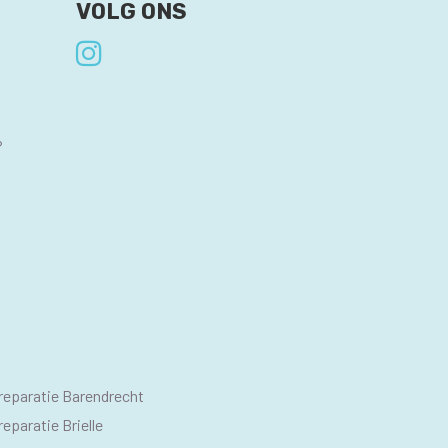
VOLG ONS
?
O
reparatie Barendrecht
M
eparatie Brielle