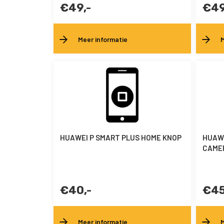
€49,-
€49
Meer informatie
M
HUAWEI P SMART PLUS HOME KNOP
HUAWE
CAME
€40,-
€45
Meer informatie
M