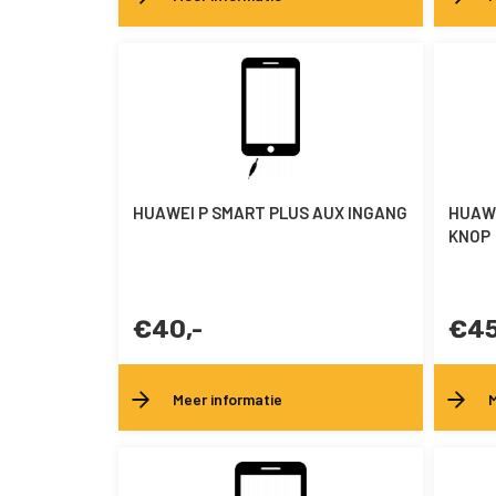
HUAWEI P SMART PLUS AUX INGANG
HUAWE
KNOP
€40,-
€45
Meer informatie
M