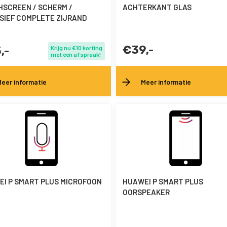
SCREEN / SCHERM /
ACHTERKANT GLAS
SIEF COMPLETE ZIJRAND
€39,-
,-
Krijg nu €10 korting
met een afspraak!
eer informatie
Meer informatie
I P SMART PLUS MICROFOON
HUAWEI P SMART PLUS
OORSPEAKER