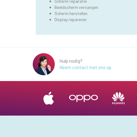
Scherm reparatie
Beeldscherm vervangen
Scherm herstellen
Display repareren
Hulp nodig?
Neem contact met ons op.