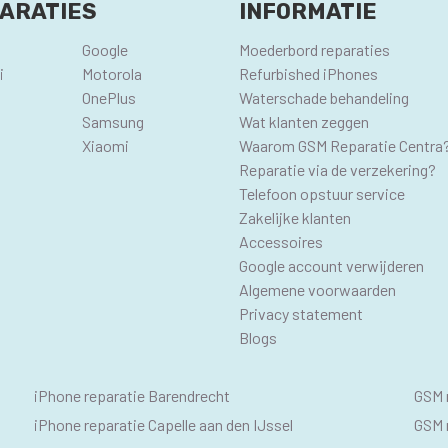
ARATIES
INFORMATIE
Google
Moederbord reparaties
i
Motorola
Refurbished iPhones
OnePlus
Waterschade behandeling
Samsung
Wat klanten zeggen
Xiaomi
Waarom GSM Reparatie Centra
Reparatie via de verzekering?
Telefoon opstuur service
Zakelijke klanten
Accessoires
Google account verwijderen
Algemene voorwaarden
Privacy statement
Blogs
IPHONE
SE
iPhone reparatie Barendrecht
GSM 
SEO
GS
iPhone reparatie Capelle aan den IJssel
GSM r