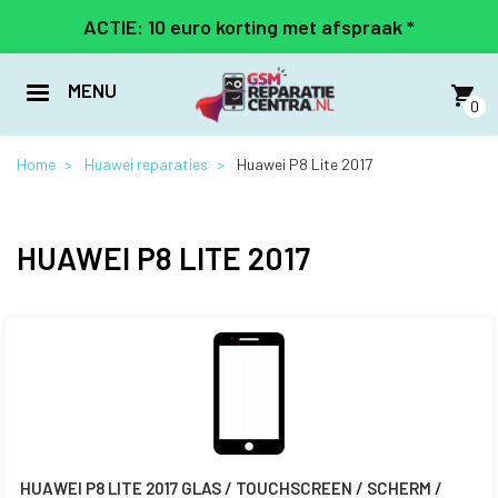
Overslaan
ACTIE: 10 euro korting met afspraak *
en
naar
de
MENU
inhoud
0
gaan
Home
Huawei reparaties
Huawei P8 Lite 2017
HUAWEI P8 LITE 2017
HUAWEI P8 LITE 2017 GLAS / TOUCHSCREEN / SCHERM /