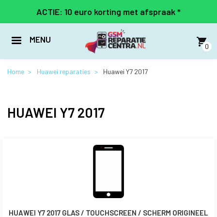
Overslaan
ACTIE: 10 euro korting met afspraak *
en
naar
de
MENU
inhoud
0
gaan
Home
Huawei reparaties
Huawei Y7 2017
HUAWEI Y7 2017
HUAWEI Y7 2017 GLAS / TOUCHSCREEN / SCHERM ORIGINEEL