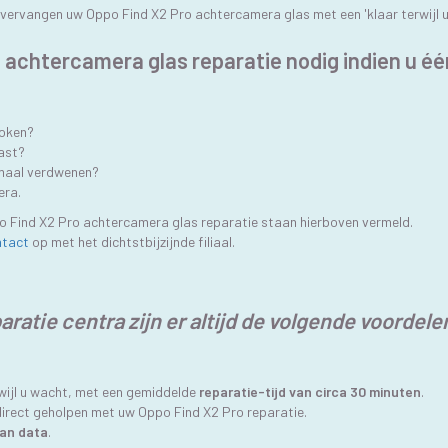
vervangen uw Oppo Find X2 Pro achtercamera glas met een 'klaar terwijl u 
o achtercamera glas reparatie nodig indien u é
roken?
ast?
emaal verdwenen?
era.
 Find X2 Pro achtercamera glas reparatie staan hierboven vermeld.
ntact
op met het dichtstbijzijnde filiaal.
ratie centra zijn er altijd de volgende voordele
rwijl u wacht, met een gemiddelde
reparatie-tijd van circa 30 minuten
.
irect geholpen met uw Oppo Find X2 Pro reparatie.
an data
.