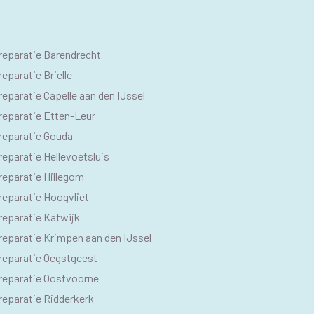
O
reparatie Barendrecht
M
eparatie Brielle
eparatie Capelle aan den IJssel
reparatie Etten-Leur
reparatie Gouda
eparatie Hellevoetsluis
reparatie Hillegom
reparatie Hoogvliet
reparatie Katwijk
reparatie Krimpen aan den IJssel
reparatie Oegstgeest
reparatie Oostvoorne
reparatie Ridderkerk