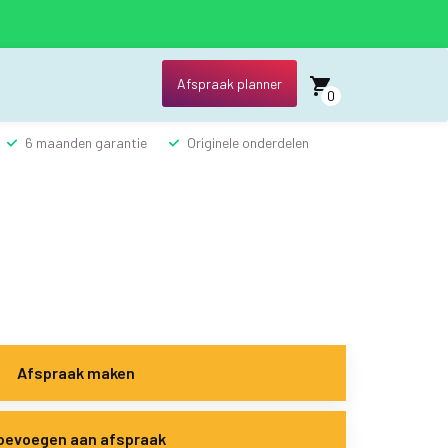
Afspraak planner
0
6 maanden garantie
Originele onderdelen
Afspraak maken
oevoegen aan afspraak