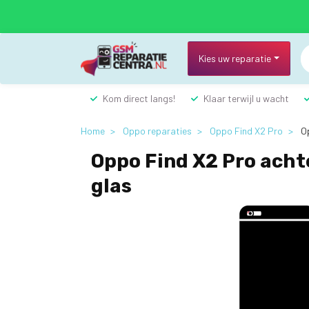
Overslaan
en
naar
de
Kies uw reparatie
inhoud
gaan
Kom direct langs!
Klaar terwijl u wacht
Home
Oppo reparaties
Oppo Find X2 Pro
Op
Oppo Find X2 Pro ach
glas