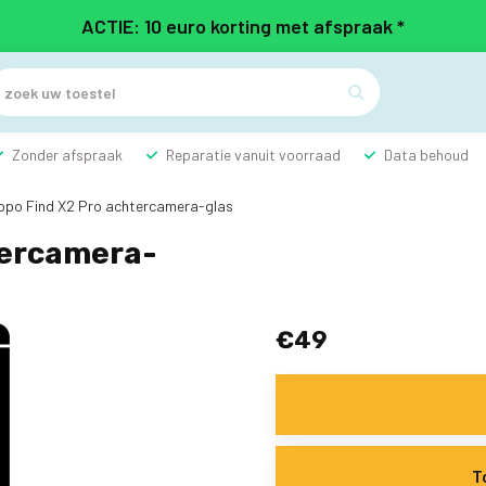
ACTIE: 10 euro korting met afspraak *

Zonder afspraak
Reparatie vanuit voorraad
Data behoud
po Find X2 Pro achtercamera-glas
tercamera-
€49
T