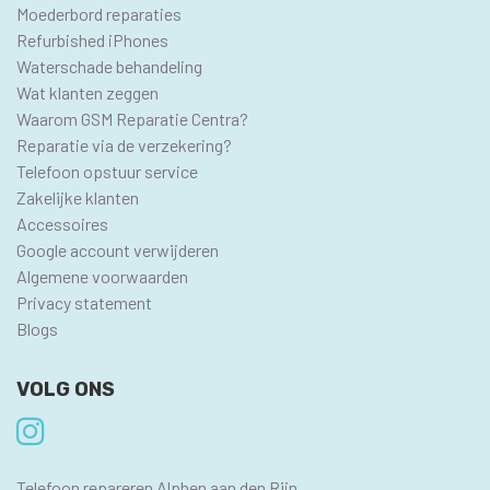
Moederbord reparaties
Refurbished iPhones
Waterschade behandeling
Wat klanten zeggen
Waarom GSM Reparatie Centra?
Reparatie via de verzekering?
Telefoon opstuur service
Zakelijke klanten
Accessoires
Google account verwijderen
Algemene voorwaarden
Privacy statement
Blogs
VOLG ONS
SEO
Telefoon repareren Alphen aan den Rijn