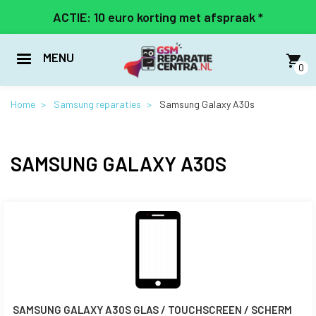
Overslaan
ACTIE: 10 euro korting met afspraak *
en
naar
de
MENU
inhoud
0
gaan
Home
Samsung reparaties
Samsung Galaxy A30s
SAMSUNG GALAXY A30S
SAMSUNG GALAXY A30S GLAS / TOUCHSCREEN / SCHERM