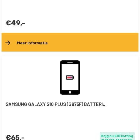
€49,-
Meer informatie
SAMSUNG GALAXY S10 PLUS (G975F) BATTERIJ
€65,-
Krijg nu €10 korting
met een afspraak!