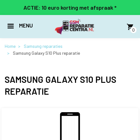
Overslaan
ACTIE: 10 euro korting met afspraak *
en
naar
de
MENU
inhoud
0
gaan
Home
Samsung reparaties
Samsung Galaxy S10 Plus reparatie
SAMSUNG GALAXY S10 PLUS
REPARATIE