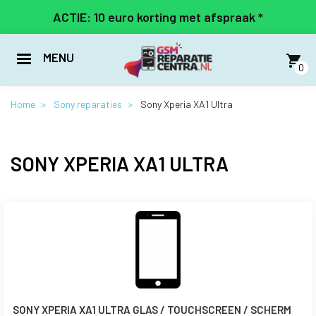
Overslaan
ACTIE: 10 euro korting met afspraak *
en
naar
de
MENU
inhoud
0
gaan
Home
Sony reparaties
Sony Xperia XA1 Ultra
SONY XPERIA XA1 ULTRA
SONY XPERIA XA1 ULTRA GLAS / TOUCHSCREEN / SCHERM