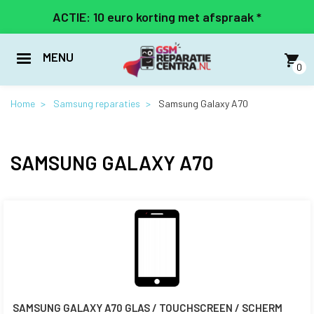
Overslaan
ACTIE: 10 euro korting met afspraak *
en
naar
de
MENU
inhoud
0
gaan
Home
Samsung reparaties
Samsung Galaxy A70
SAMSUNG GALAXY A70
SAMSUNG GALAXY A70 GLAS / TOUCHSCREEN / SCHERM