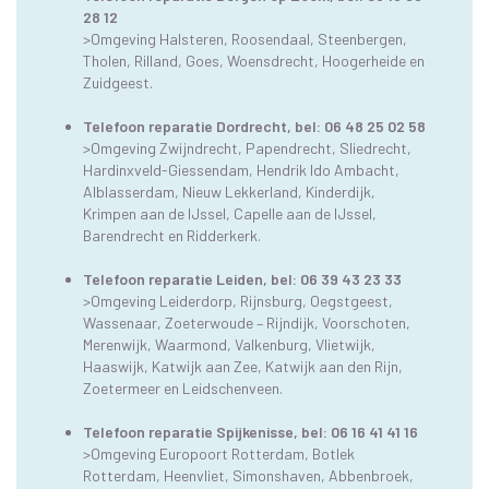
28 12
>Omgeving Halsteren, Roosendaal, Steenbergen,
Tholen, Rilland, Goes, Woensdrecht, Hoogerheide en
Zuidgeest.
Telefoon reparatie Dordrecht
, bel:
06 48 25 02 58
>Omgeving Zwijndrecht, Papendrecht, Sliedrecht,
Hardinxveld-Giessendam, Hendrik Ido Ambacht,
Alblasserdam, Nieuw Lekkerland, Kinderdijk,
Krimpen aan de IJssel, Capelle aan de IJssel,
Barendrecht en Ridderkerk.
Telefoon reparatie Leiden
, bel:
06 39 43 23 33
>Omgeving Leiderdorp, Rijnsburg, Oegstgeest,
Wassenaar, Zoeterwoude – Rijndijk, Voorschoten,
Merenwijk, Waarmond, Valkenburg, Vlietwijk,
Haaswijk, Katwijk aan Zee, Katwijk aan den Rijn,
Zoetermeer en Leidschenveen.
Telefoon reparatie Spijkenisse
, bel:
06 16 41 41 16
>Omgeving Europoort Rotterdam, Botlek
Rotterdam, Heenvliet, Simonshaven, Abbenbroek,