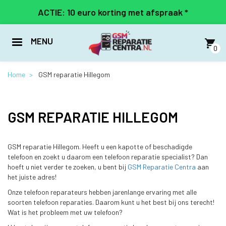
Overslaan
ACTIE: 10 euro korting met afspraak *
en
naar
de
MENU
inhoud
0
gaan
Home
GSM reparatie Hillegom
GSM REPARATIE HILLEGOM
GSM reparatie Hillegom. Heeft u een kapotte of beschadigde
telefoon en zoekt u daarom een telefoon reparatie specialist? Dan
hoeft u niet verder te zoeken, u bent bij
GSM Reparatie Centra
aan
het juiste adres!
Onze telefoon reparateurs hebben jarenlange ervaring met alle
soorten telefoon reparaties. Daarom kunt u het best bij ons terecht!
Wat is het probleem met uw telefoon?