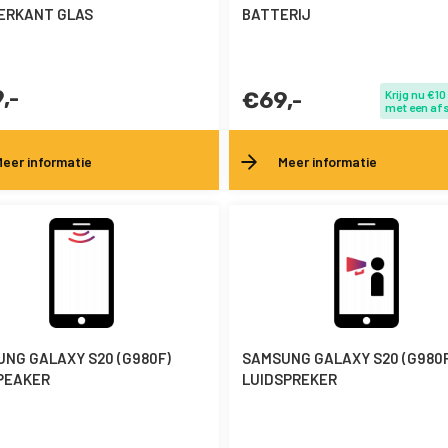
ERKANT GLAS
BATTERIJ
,-
€69,-
Krijg nu €10
met een af
eer informatie
Meer informatie
NG GALAXY S20 (G980F)
SAMSUNG GALAXY S20 (G980F
PEAKER
LUIDSPREKER