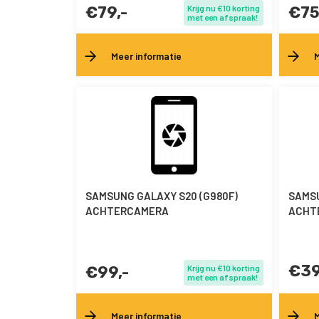
€79,-
Krijg nu €10 korting
€75
met een afspraak!
Meer informatie
M
SAMSUNG GALAXY S20 (G980F)
SAMSU
ACHTERCAMERA
ACHT
€39
€99,-
Krijg nu €10 korting
met een afspraak!
Meer informatie
M