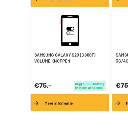
SAMSUNG GALAXY S20 (G980F)
SAMSU
VOLUME KNOPPEN
3G/4
€75,-
Krijg nu €10 korting
€75
met een afspraak!
Meer informatie
M