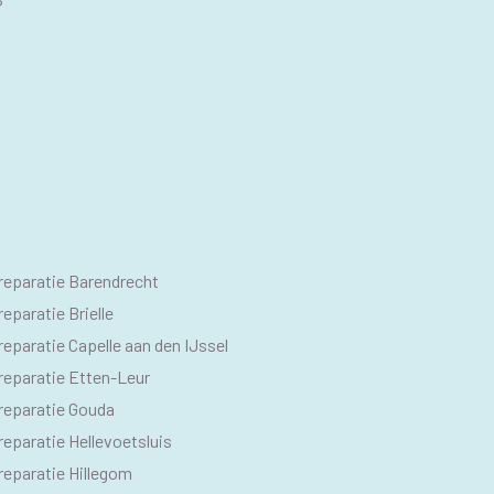
?
O
reparatie Barendrecht
M
eparatie Brielle
eparatie Capelle aan den IJssel
reparatie Etten-Leur
reparatie Gouda
eparatie Hellevoetsluis
reparatie Hillegom