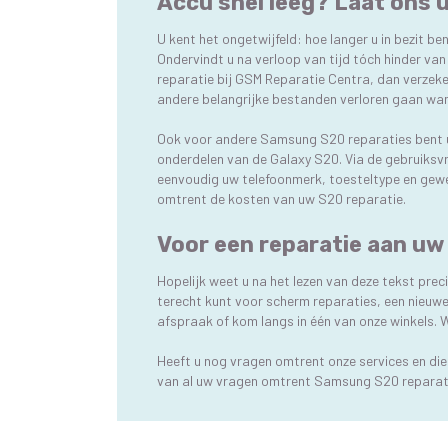
Accu snel leeg? Laat ons
U kent het ongetwijfeld: hoe langer u in bezit be
Ondervindt u na verloop van tijd tóch hinder van
reparatie bij GSM Reparatie Centra, dan verzeker
andere belangrijke bestanden verloren gaan wan
Ook voor andere Samsung S20 reparaties bent u b
onderdelen van de Galaxy S20. Via de gebruiksvr
eenvoudig uw telefoonmerk, toesteltype en gewen
omtrent de kosten van uw S20 reparatie.
Voor een reparatie aan u
Hopelijk weet u na het lezen van deze tekst pr
terecht kunt voor scherm reparaties, een nieuwe
afspraak of kom langs in één van onze winkels. W
Heeft u nog vragen omtrent onze services en di
van al uw vragen omtrent Samsung S20 reparat