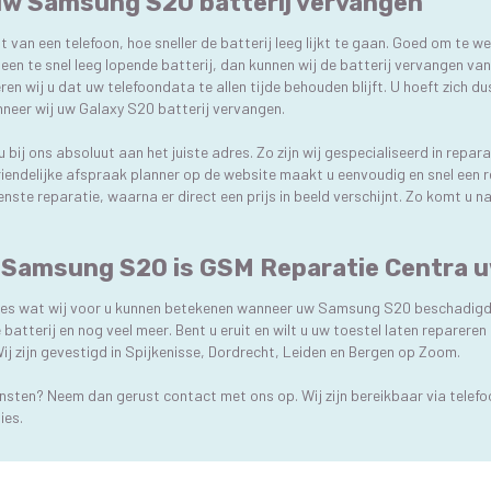
 uw Samsung S20 batterij vervangen
nt van een telefoon, hoe sneller de batterij leeg lijkt te gaan. Goed om te w
 een te snel leeg lopende batterij, dan kunnen wij de batterij vervangen v
en wij u dat uw telefoondata te allen tijde behouden blijft. U hoeft zich du
neer wij uw Galaxy S20 batterij vervangen.
ij ons absoluut aan het juiste adres. Zo zijn wij gespecialiseerd in repar
iendelijke afspraak planner op de website maakt u eenvoudig en snel een re
ste reparatie, waarna er direct een prijs in beeld verschijnt. Zo komt u 
w Samsung S20 is GSM Reparatie Centra u
ecies wat wij voor u kunnen betekenen wanneer uw Samsung S20 beschadigd 
 batterij en nog veel meer. Bent u eruit en wilt u uw toestel laten repare
ij zijn gevestigd in Spijkenisse, Dordrecht, Leiden en Bergen op Zoom.
ensten? Neem dan gerust contact met ons op. Wij zijn bereikbaar via tele
ies.