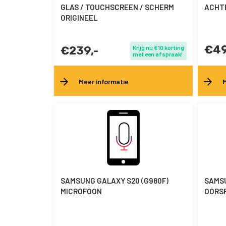
GLAS / TOUCHSCREEN / SCHERM
ACHT
ORIGINEEL
€49
€239,-
Krijg nu €10 korting
met een afspraak!
Meer informatie
M
SAMSUNG GALAXY S20 (G980F)
SAMSU
MICROFOON
OORS