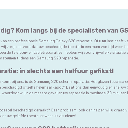
ig? Kom langs bij de specialisten van G
n van een professionele Samsung Galaxy S20 reparatie. Of u nu last heeft 
t: wij zorgen ervoor dat uw beschadigde toestel in een mum van tijd weer fu
erde telefoon- en tabletreparaties, hebben wij voor vrijwel elke situatie e
dersteunen tijdens een Samsung S20 reparatie.
tie: in slechts een halfuur gefikst!
rkomt bij ons, is de Samsung S20 scherm reparatie. Het glazen touchscree
n beschadigd of zelfs helemaal kapot? Laat ons dan eenvoudig en snel uw
 waardoor wij in de meeste gevallen uw reparatie in maximaal 30 minuten kun
w toestel beschadigd geraakt? Geen probleem, ook dan helpen wij u graag 
et uw geliefde toestel er weer uit als nieuw!