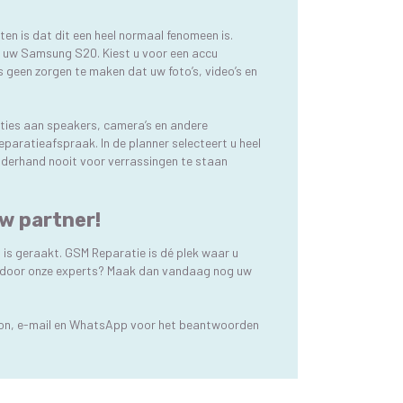
eten is dat dit een heel normaal fenomeen is.
an uw Samsung S20. Kiest u voor een accu
s geen zorgen te maken dat uw foto’s, video’s en
aties aan speakers, camera’s en andere
paratieafspraak. In de planner selecteert u heel
naderhand nooit voor verrassingen te staan
w partner!
is geraakt. GSM Reparatie is dé plek waar u
ren door onze experts? Maak dan vandaag nog uw
foon, e-mail en WhatsApp voor het beantwoorden