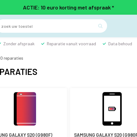
ACTIE: 10 euro korting met afspraak *

Zonder afspraak
Reparatie vanuit voorraad
Data behoud
0 reparaties
PARATIES
NG GALAXY S20 (G980F)
SAMSUNG GALAXY S20 (G980F