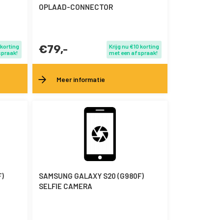
OPLAAD-CONNECTOR
 korting
€79,-
Krijg nu €10 korting
spraak!
met een afspraak!
Meer informatie
)
SAMSUNG GALAXY S20 (G980F)
SELFIE CAMERA