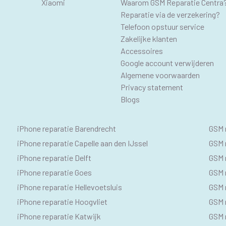
Xiaomi
Waarom GSM Reparatie Centra
Reparatie via de verzekering?
Telefoon opstuur service
Zakelijke klanten
Accessoires
Google account verwijderen
Algemene voorwaarden
Privacy statement
Blogs
IPHONE
SE
iPhone reparatie Barendrecht
GSM 
SEO
GS
iPhone reparatie Capelle aan den IJssel
GSM r
iPhone reparatie Delft
GSM r
TEKSTEN
iPhone reparatie Goes
GSM 
iPhone reparatie Hellevoetsluis
GSM 
iPhone reparatie Hoogvliet
GSM r
iPhone reparatie Katwijk
GSM 