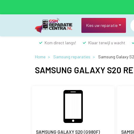
Overslaan
en
naar
de
Kies uw reparatie
inhoud
gaan
Kom direct langs!
Klaar terwijl u wacht
Home
Samsung reparaties
Samsung Galaxy S2
SAMSUNG GALAXY S20 RE
SAMSUNG GALAXY S20 (G980F)
SAMSU