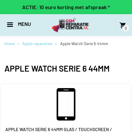
Overslaan
ACTIE: 10 euro korting met afspraak *
en
naar
de
MENU
inhoud
0
gaan
Home
Apple reparaties
Apple Watch Serie 6 44mm
APPLE WATCH SERIE 6 44MM
APPLE WATCH SERIE 6 44MM GLAS / TOUCHSCREEN /