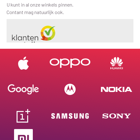
U kunt in al onze winkels pinnen.
Contant mag natuurlijk ook.