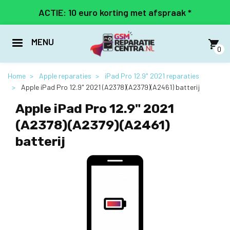
Overslaan
ACTIE: 10 euro korting met afspraak *
en
naar
de
MENU
inhoud
0
gaan
Home
Apple reparaties
iPad Pro 12.9" 2021 reparaties
Apple iPad Pro 12.9" 2021 (A2378)(A2379)(A2461) batterij
Apple iPad Pro 12.9" 2021
(A2378)(A2379)(A2461)
batterij