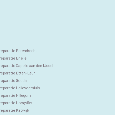
O
reparatie Barendrecht
M
eparatie Brielle
eparatie Capelle aan den IJssel
reparatie Etten-Leur
reparatie Gouda
eparatie Hellevoetsluis
reparatie Hillegom
reparatie Hoogvliet
reparatie Katwijk