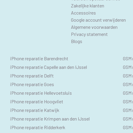
Zakelijke klanten
Accessoires
Google account verwijderen
Algemene voorwaarden
Privacy statement
Blogs
IPHONE
SE
iPhone reparatie Barendrecht
GSM 
SEO
GS
iPhone reparatie Capelle aan den IJssel
GSM r
iPhone reparatie Delft
GSM r
TEKSTEN
iPhone reparatie Goes
GSM 
iPhone reparatie Hellevoetsluis
GSM 
iPhone reparatie Hoogvliet
GSM r
iPhone reparatie Katwijk
GSM 
iPhone reparatie Krimpen aan den IJssel
GSM 
iPhone reparatie Ridderkerk
GSM 