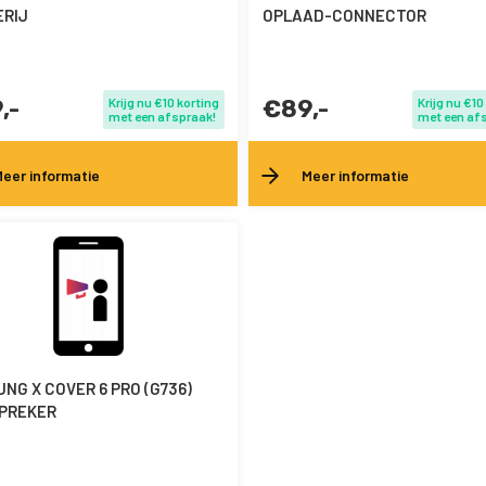
RIJ
OPLAAD-CONNECTOR
,-
Krijg nu €10 korting
€89,-
Krijg nu €10
met een afspraak!
met een af
eer informatie
Meer informatie
NG X COVER 6 PRO (G736)
PREKER