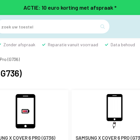
ACTIE: 10 euro korting met afspraak *

Zonder afspraak
Reparatie vanuit voorraad
Data behoud
Pro (G736)
G736)
NG X COVER 6 PRO (G736)
SAMSUNG X COVER 6 PRO (G73