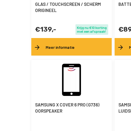
GLAS / TOUCHSCREEN / SCHERM
BATTE
ORIGINEEL
€139,-
Krijg nu €10 korting
€89
met een afspraak!
Meer informatie
M
SAMSUNG X COVER 6 PRO (G736)
SAMSU
OORSPEAKER
LUIDS