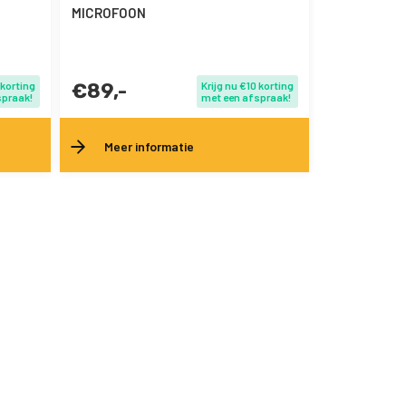
MICROFOON
 korting
€89,-
Krijg nu €10 korting
spraak!
met een afspraak!
Meer informatie