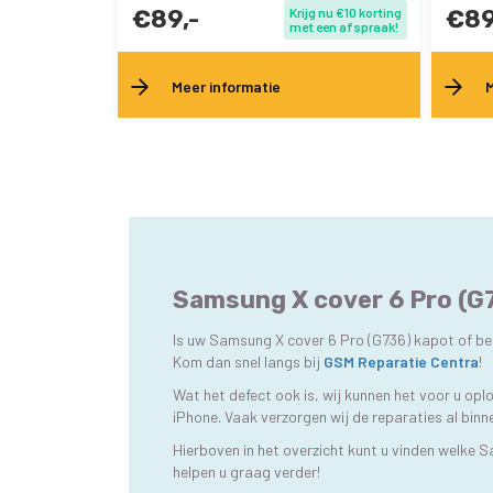
€89,-
Krijg nu €10 korting
€89
met een afspraak!
Meer informatie
M
Samsung X cover 6 Pro (G7
Is uw Samsung X cover 6 Pro (G736) kapot of bes
Kom dan snel langs bij
GSM Reparatie Centra
!
Wat het defect ook is, wij kunnen het voor u op
iPhone. Vaak verzorgen wij de reparaties al bin
Hierboven in het overzicht kunt u vinden welke 
helpen u graag verder!