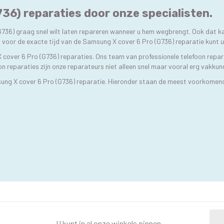
36) reparaties door onze specialisten.
G736) graag snel wilt laten repareren wanneer u hem wegbrengt. Ook dat 
d, voor de exacte tijd van de Samsung X cover 6 Pro (G736) reparatie kunt
 cover 6 Pro (G736) reparaties. Ons team van professionele telefoon repar
on reparaties zijn onze reparateurs niet alleen snel maar vooral erg vakkun
ung X cover 6 Pro (G736) reparatie. Hieronder staan de meest voorkomen
U kunt in al onze winkels pinnen.