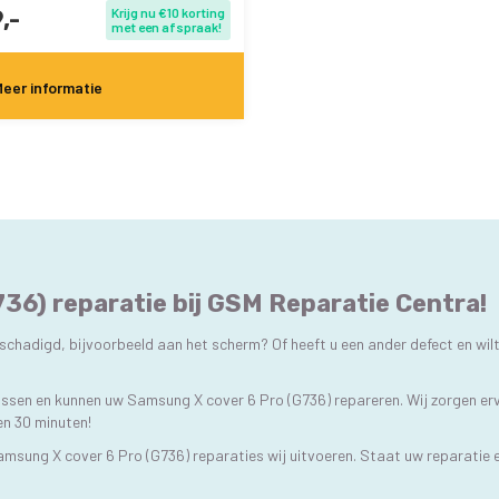
,-
Krijg nu €10 korting
met een afspraak!
eer informatie
36) reparatie bij GSM Reparatie Centra!
chadigd, bijvoorbeeld aan het scherm? Of heeft u een ander defect en wilt 
lossen en kunnen uw Samsung X cover 6 Pro (G736) repareren. Wij zorgen er
nen 30 minuten!
Samsung X cover 6 Pro (G736) reparaties wij uitvoeren. Staat uw reparatie 