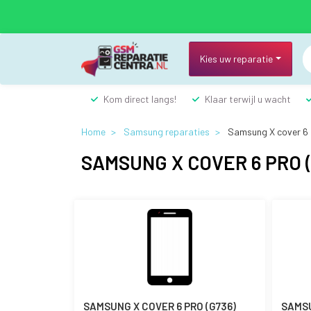
Overslaan
en
naar
de
Kies uw reparatie
inhoud
gaan
Kom direct langs!
Klaar terwijl u wacht
Home
Samsung reparaties
Samsung X cover 6 
SAMSUNG X COVER 6 PRO (
SAMSUNG X COVER 6 PRO (G736)
SAMSU