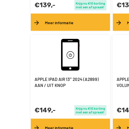
€139,-
Krijg nu €10 korting
€13
met een afspraak!
Meer informatie
M
APPLE IPAD AIR 13" 2024 (A2899)
APPLE 
AAN / UIT KNOP
VOLU
€149,-
Krijg nu €10 korting
€14
met een afspraak!
Meer informatie
M