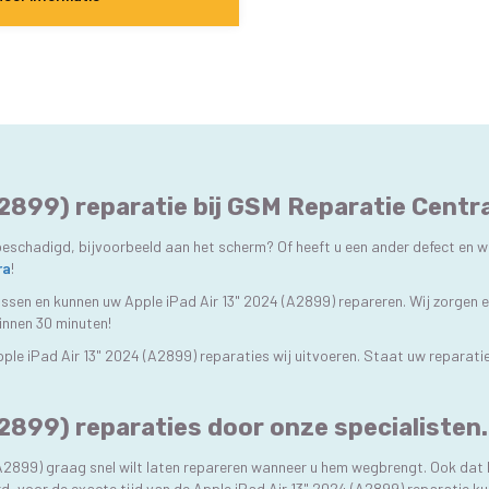
A2899) reparatie bij GSM Reparatie Centra
beschadigd, bijvoorbeeld aan het scherm? Of heeft u een ander defect en wi
ra
!
lossen en kunnen uw Apple iPad Air 13" 2024 (A2899) repareren. Wij zorgen 
binnen 30 minuten!
pple iPad Air 13" 2024 (A2899) reparaties wij uitvoeren. Staat uw reparati
2899) reparaties door onze specialisten.
(A2899) graag snel wilt laten repareren wanneer u hem wegbrengt. Ook dat
rd, voor de exacte tijd van de Apple iPad Air 13" 2024 (A2899) reparatie 