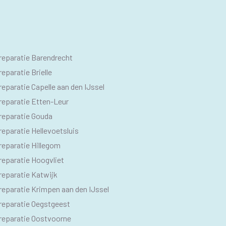
O
reparatie Barendrecht
M
eparatie Brielle
eparatie Capelle aan den IJssel
reparatie Etten-Leur
reparatie Gouda
eparatie Hellevoetsluis
reparatie Hillegom
reparatie Hoogvliet
reparatie Katwijk
reparatie Krimpen aan den IJssel
reparatie Oegstgeest
reparatie Oostvoorne