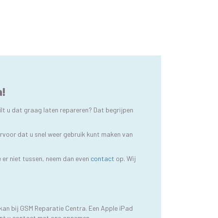
!
lt u dat graag laten repareren? Dat begrijpen
ervoor dat u snel weer gebruik kunt maken van
e er niet tussen, neem dan even
contact
op. Wij
 kan bij GSM Reparatie Centra. Een Apple iPad
kunt u contact met ons opnemen.