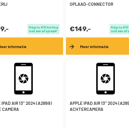
RIJ
OPLAAD-CONNECTOR
9,-
Krijg nu €10 korting
€149,-
Krijg nu €10
met een afspraak!
met een af
eer informatie
Meer informatie
IPAD AIR 13" 2024 (A2899)
APPLE IPAD AIR 13" 2024 (A28
E CAMERA
ACHTERCAMERA