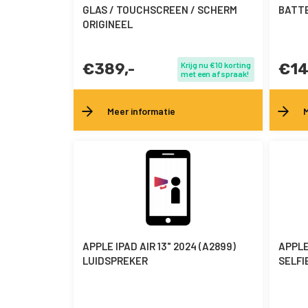
GLAS / TOUCHSCREEN / SCHERM
BATTE
ORIGINEEL
€389,-
Krijg nu €10 korting
€14
met een afspraak!
Meer informatie
M
APPLE IPAD AIR 13" 2024 (A2899)
APPLE 
LUIDSPREKER
SELFI