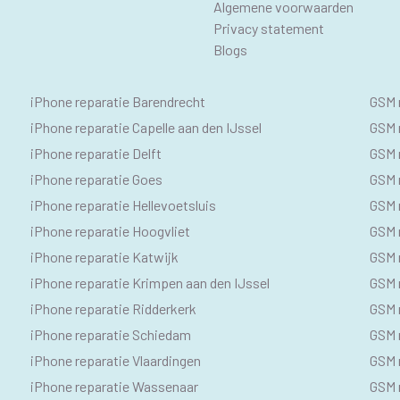
Algemene voorwaarden
Privacy statement
Blogs
IPHONE
SE
iPhone reparatie Barendrecht
GSM 
SEO
GS
iPhone reparatie Capelle aan den IJssel
GSM r
iPhone reparatie Delft
GSM r
TEKSTEN
iPhone reparatie Goes
GSM 
iPhone reparatie Hellevoetsluis
GSM 
iPhone reparatie Hoogvliet
GSM r
iPhone reparatie Katwijk
GSM 
iPhone reparatie Krimpen aan den IJssel
GSM 
iPhone reparatie Ridderkerk
GSM 
iPhone reparatie Schiedam
GSM 
iPhone reparatie Vlaardingen
GSM 
iPhone reparatie Wassenaar
GSM 