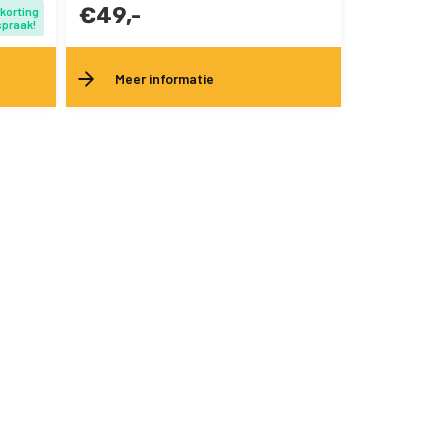
€49,-
 korting
spraak!
Meer informatie