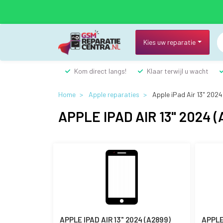
Overslaan
en
naar
de
Kies uw reparatie
inhoud
gaan
Kom direct langs!
Klaar terwijl u wacht
Home
Apple reparaties
Apple iPad Air 13" 202
APPLE IPAD AIR 13" 2024 (
APPLE IPAD AIR 13" 2024 (A2899)
APPLE 