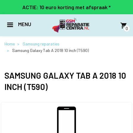
Overslaan
ACTIE: 10 euro korting met afspraak *
en
naar
de
MENU
inhoud
0
gaan
Home
Samsung reparaties
Samsung Galaxy Tab A 2018 10 inch (T590)
SAMSUNG GALAXY TAB A 2018 10
INCH (T590)