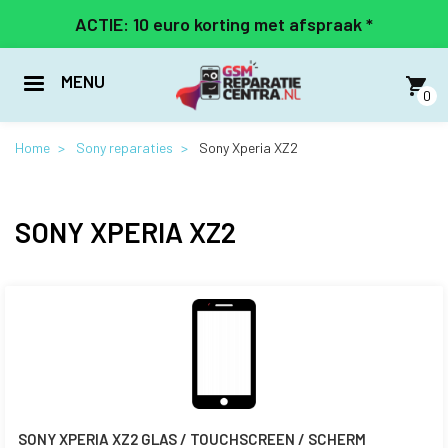
Overslaan
ACTIE: 10 euro korting met afspraak *
en
naar
de
MENU
inhoud
0
gaan
Home
Sony reparaties
Sony Xperia XZ2
SONY XPERIA XZ2
SONY XPERIA XZ2 GLAS / TOUCHSCREEN / SCHERM