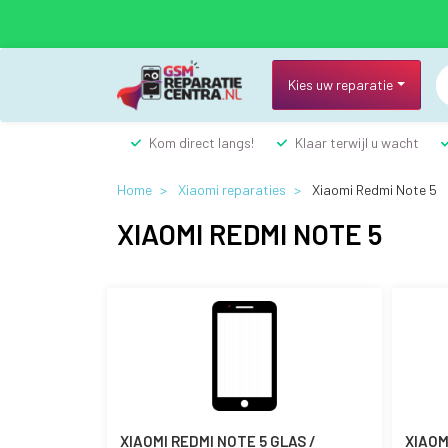
Overslaan
en
naar
de
Kies uw reparatie
inhoud
gaan
Kom direct langs!
Klaar terwijl u wacht
Home
Xiaomi reparaties
Xiaomi Redmi Note 5
XIAOMI REDMI NOTE 5
XIAOMI REDMI NOTE 5 GLAS /
XIAOM