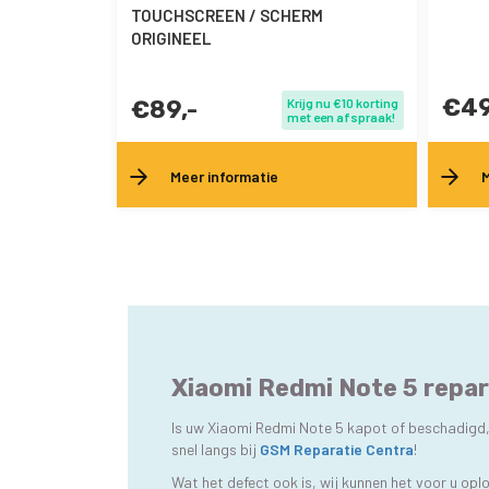
TOUCHSCREEN / SCHERM
ORIGINEEL
€49
€89,-
Krijg nu €10 korting
met een afspraak!
Meer informatie
M
Xiaomi Redmi Note 5 repar
Is uw Xiaomi Redmi Note 5 kapot of beschadigd, 
snel langs bij
GSM Reparatie Centra
!
Wat het defect ook is, wij kunnen het voor u op