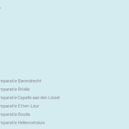
?
O
reparatie Barendrecht
M
eparatie Brielle
eparatie Capelle aan den IJssel
reparatie Etten-Leur
reparatie Gouda
eparatie Hellevoetsluis