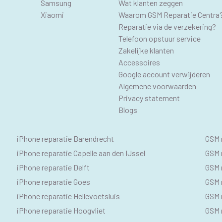
Samsung
Wat klanten zeggen
Xiaomi
Waarom GSM Reparatie Centra
Reparatie via de verzekering?
Telefoon opstuur service
Zakelijke klanten
Accessoires
Google account verwijderen
Algemene voorwaarden
Privacy statement
Blogs
IPHONE
SE
iPhone reparatie Barendrecht
GSM 
SEO
GS
iPhone reparatie Capelle aan den IJssel
GSM r
iPhone reparatie Delft
GSM r
TEKSTEN
iPhone reparatie Goes
GSM 
iPhone reparatie Hellevoetsluis
GSM 
iPhone reparatie Hoogvliet
GSM r