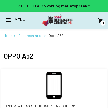
Overslaan
ACTIE: 10 euro korting met afspraak *
en
naar
de
MENU
inhoud
0
gaan
Home
Oppo reparaties
Oppo A52
OPPO A52
OPPO A52 GLAS / TOUCHSCREEN / SCHERM