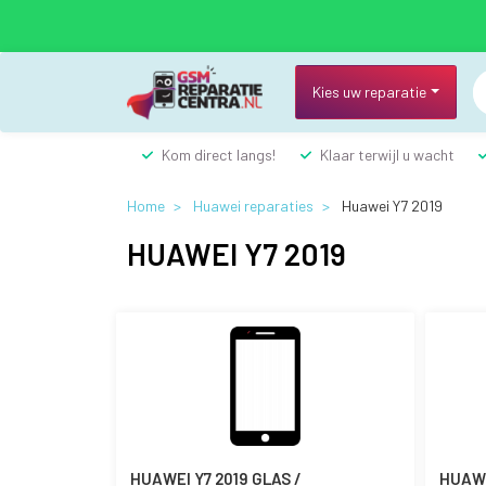
Overslaan
en
naar
de
Kies uw reparatie
inhoud
gaan
Kom direct langs!
Klaar terwijl u wacht
Home
Huawei reparaties
Huawei Y7 2019
HUAWEI Y7 2019
HUAWEI Y7 2019 GLAS /
HUAWE