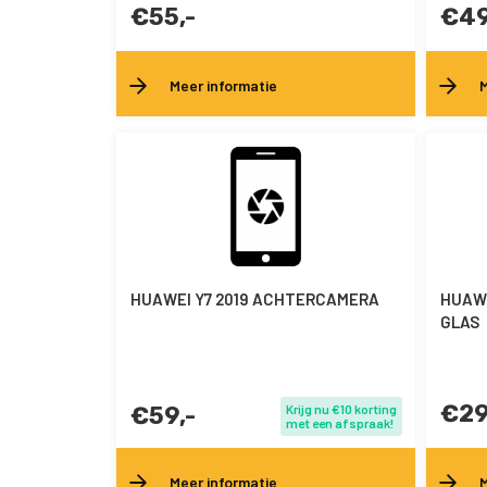
€55,-
€49
Meer informatie
M
HUAWEI Y7 2019 ACHTERCAMERA
HUAWE
GLAS
€29
€59,-
Krijg nu €10 korting
met een afspraak!
Meer informatie
M