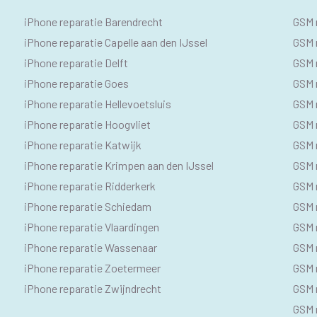
IPHONE
SE
iPhone reparatie Barendrecht
GSM 
SEO
GS
iPhone reparatie Capelle aan den IJssel
GSM r
iPhone reparatie Delft
GSM r
TEKSTEN
iPhone reparatie Goes
GSM 
iPhone reparatie Hellevoetsluis
GSM 
iPhone reparatie Hoogvliet
GSM r
iPhone reparatie Katwijk
GSM 
iPhone reparatie Krimpen aan den IJssel
GSM 
iPhone reparatie Ridderkerk
GSM 
iPhone reparatie Schiedam
GSM 
iPhone reparatie Vlaardingen
GSM 
iPhone reparatie Wassenaar
GSM 
iPhone reparatie Zoetermeer
GSM 
iPhone reparatie Zwijndrecht
GSM 
GSM r