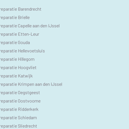
O
reparatie Barendrecht
M
eparatie Brielle
eparatie Capelle aan den IJssel
reparatie Etten-Leur
reparatie Gouda
eparatie Hellevoetsluis
reparatie Hillegom
reparatie Hoogvliet
reparatie Katwijk
reparatie Krimpen aan den IJssel
reparatie Oegstgeest
reparatie Oostvoorne
reparatie Ridderkerk
reparatie Schiedam
eparatie Sliedrecht