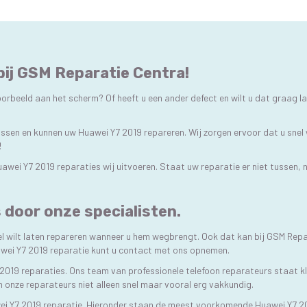
bij GSM Reparatie Centra!
orbeeld aan het scherm? Of heeft u een ander defect en wilt u dat graag la
lossen en kunnen uw Huawei Y7 2019 repareren. Wij zorgen ervoor dat u sne
!
Huawei Y7 2019 reparaties wij uitvoeren. Staat uw reparatie er niet tussen
 door onze specialisten.
l wilt laten repareren wanneer u hem wegbrengt. Ook dat kan bij GSM Repa
awei Y7 2019 reparatie kunt u contact met ons opnemen.
 2019 reparaties. Ons team van professionele telefoon reparateurs staat kl
jn onze reparateurs niet alleen snel maar vooral erg vakkundig.
ei Y7 2019 reparatie. Hieronder staan de meest voorkomende Huawei Y7 20