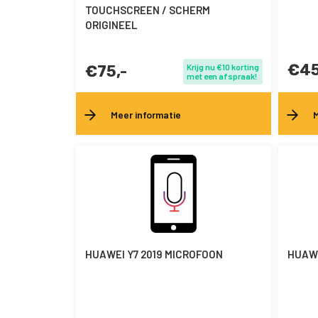
TOUCHSCREEN / SCHERM
ORIGINEEL
€45
€75,-
Krijg nu €10 korting
met een afspraak!
Meer informatie
M
HUAWEI Y7 2019 MICROFOON
HUAWE