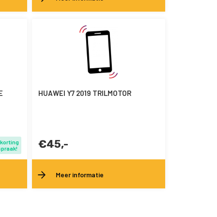
E
HUAWEI Y7 2019 TRILMOTOR
€45,-
 korting
spraak!
Meer informatie