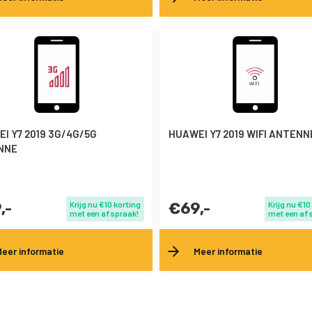
I Y7 2019 3G/4G/5G
HUAWEI Y7 2019 WIFI ANTENN
NNE
,-
Krijg nu €10 korting
€69,-
Krijg nu €10
met een afspraak!
met een af
eer informatie
Meer informatie