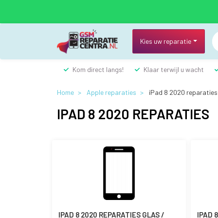
Overslaan
en
naar
de
Kies uw reparatie
inhoud
gaan
Kom direct langs!
Klaar terwijl u wacht
Home
Apple reparaties
iPad 8 2020 reparaties
IPAD 8 2020 REPARATIES
IPAD 8 2020 REPARATIES GLAS /
IPAD 