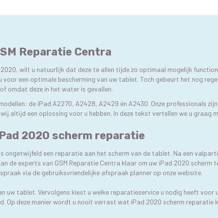
 GSM Reparatie Centra
r 2020, wilt u natuurlijk dat deze te allen tijde zo optimaal mogelijk functio
voor een optimale bescherming van uw tablet. Toch gebeurt het nog regel
of omdat deze in het water is gevallen.
 modellen: de iPad A2270, A2428, A2429 én A2430. Onze professionals zijn 
wij altijd een oplossing voor u hebben. In deze tekst vertellen we u graag 
iPad 2020 scherm reparatie
 is ongetwijfeld een reparatie aan het scherm van de tablet. Na een valpar
an de experts van GSM Reparatie Centra klaar om uw iPad 2020 scherm te 
praak via de gebruiksvriendelijke afspraak planner op onze website.
van uw tablet. Vervolgens kiest u welke reparatieservice u nodig heeft voo
eeld. Op deze manier wordt u nooit verrast wat iPad 2020 scherm reparatie 