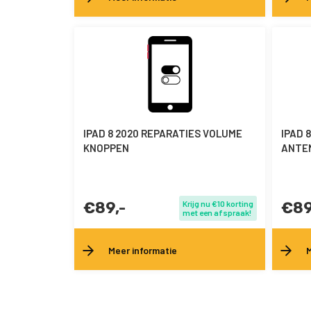
IPAD 8 2020 REPARATIES VOLUME
IPAD 
KNOPPEN
ANTE
€89,-
Krijg nu €10 korting
€89
met een afspraak!
Meer informatie
M