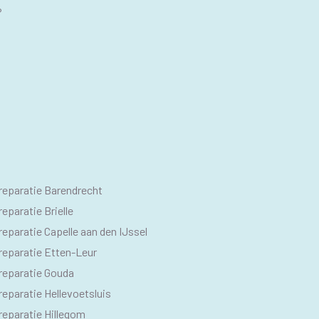
?
O
reparatie Barendrecht
M
eparatie Brielle
eparatie Capelle aan den IJssel
reparatie Etten-Leur
reparatie Gouda
eparatie Hellevoetsluis
reparatie Hillegom