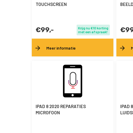
TOUCHSCREEN
BEEL
€99,-
Krijg nu €10 korting
€99
met een afspraak!
Meer informatie
M
IPAD 8 2020 REPARATIES
IPAD 
MICROFOON
LUIDS