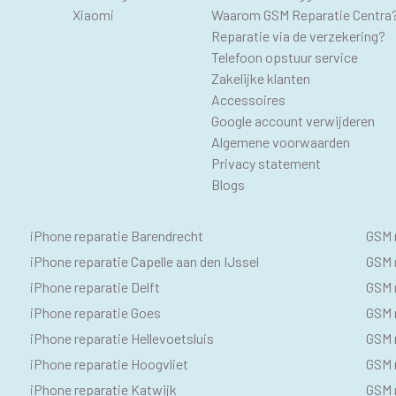
Xiaomi
Waarom GSM Reparatie Centra
Reparatie via de verzekering?
Telefoon opstuur service
Zakelijke klanten
Accessoires
Google account verwijderen
Algemene voorwaarden
Privacy statement
Blogs
IPHONE
SE
iPhone reparatie Barendrecht
GSM 
SEO
GS
iPhone reparatie Capelle aan den IJssel
GSM r
iPhone reparatie Delft
GSM r
TEKSTEN
iPhone reparatie Goes
GSM 
iPhone reparatie Hellevoetsluis
GSM 
iPhone reparatie Hoogvliet
GSM r
iPhone reparatie Katwijk
GSM 