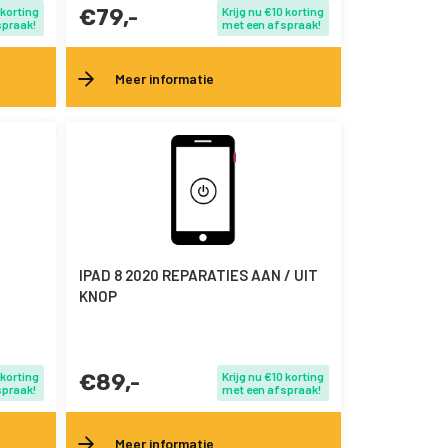
 korting
€79,-
Krijg nu €10 korting
spraak!
met een afspraak!
Meer informatie
IPAD 8 2020 REPARATIES AAN / UIT
KNOP
 korting
€89,-
Krijg nu €10 korting
spraak!
met een afspraak!
Meer informatie