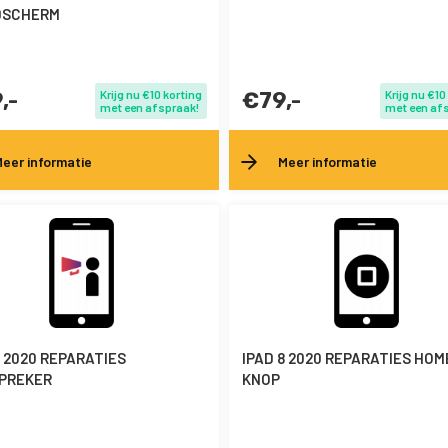
DSCHERM
,-
Krijg nu €10 korting
€79,-
Krijg nu €10
met een afspraak!
met een af
eer informatie
Meer informatie
8 2020 REPARATIES
IPAD 8 2020 REPARATIES HOM
PREKER
KNOP