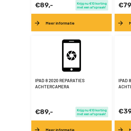
€89,-
Krijg nu €10 korting
€79
met een afspraak!
Meer informatie
M
IPAD 8 2020 REPARATIES
IPAD 
ACHTERCAMERA
ACHT
€39
€89,-
Krijg nu €10 korting
met een afspraak!
Meer informatie
M