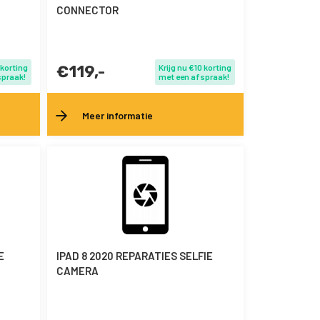
CONNECTOR
 korting
€119,-
Krijg nu €10 korting
spraak!
met een afspraak!
Meer informatie
E
IPAD 8 2020 REPARATIES SELFIE
CAMERA