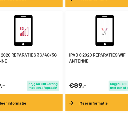
8 2020 REPARATIES 3G/4G/5G
IPAD 8 2020 REPARATIES WIFI
NNE
ANTENNE
,-
Krijg nu €10 korting
€89,-
Krijg nu €10
met een afspraak!
met een af
eer informatie
Meer informatie