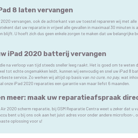
Pad 8 laten vervangen
d 2020 vervangen, ook de achterkant van uw toestel repareren wij met alle l
tekent dat uw reparatie in vrijwel alle gevallen in maximaal 30 minuten is
en blijft. U hoeft zich dus geen enkele zorgen te maken dat uw belangrijke
uw iPad 2020 batterij vervangen
e na verloop van tijd steeds sneller leeg raakt. Het is goed om te weten dat 
el tot echte ongemakken leidt, kunnen wij eenvoudig en snel uw iPad 8 batt
rbeste service. Zo werken wij altijd op basis van
no cure, no pay
, wat inho
 al onze iPad 2020 reparaties een garantie van maar liefst 6 maanden.
n meer: maak uw reparatieafspraak direc
 Air 2020 scherm reparatie, bij GSM Reparatie Centra weet u zeker dat u 
cu bent u bij ons ook aan het juist adres voor onder andere microfoon-, o
epaste oplossing voor u!