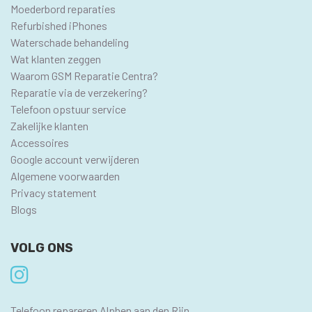
Moederbord reparaties
Refurbished iPhones
Waterschade behandeling
Wat klanten zeggen
Waarom GSM Reparatie Centra?
Reparatie via de verzekering?
Telefoon opstuur service
Zakelijke klanten
Accessoires
Google account verwijderen
Algemene voorwaarden
Privacy statement
Blogs
VOLG ONS
SEO
Telefoon repareren Alphen aan den Rijn