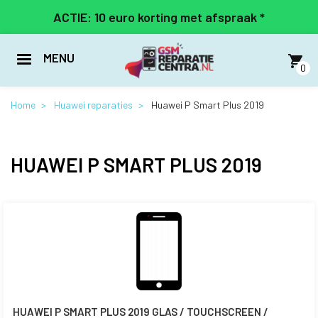
Overslaan
ACTIE: 10 euro korting met afspraak *
en
naar
de
MENU
inhoud
0
gaan
Home
Huawei reparaties
Huawei P Smart Plus 2019
HUAWEI P SMART PLUS 2019
HUAWEI P SMART PLUS 2019 GLAS / TOUCHSCREEN /