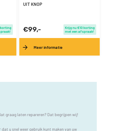
UIT KNOP
 korting
€99,-
Krijg nu €10 korting
spraak!
met een afspraak!
Meer informatie
at graag laten repareren? Dat begrijpen wij!
r dat u snel weer gebruik kunt maken van uw