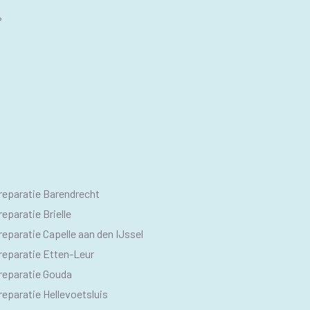
?
O
reparatie Barendrecht
M
eparatie Brielle
eparatie Capelle aan den IJssel
reparatie Etten-Leur
reparatie Gouda
eparatie Hellevoetsluis