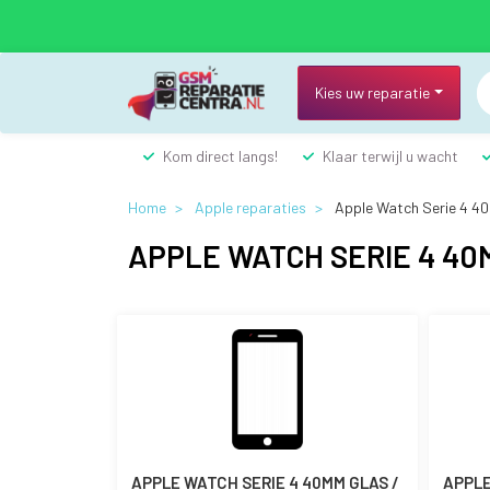
Overslaan
en
naar
de
Kies uw reparatie
inhoud
gaan
Kom direct langs!
Klaar terwijl u wacht
Home
Apple reparaties
Apple Watch Serie 4 
APPLE WATCH SERIE 4 40
APPLE WATCH SERIE 4 40MM GLAS /
APPLE