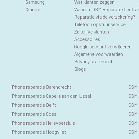
Samsung
Wat klanten zeggen
Xiaomi
Waarom GSM Reparatie Centra
Reparatie via de verzekering?
Telefoon opstuur service
Zakelijke klanten
Accessoires
Google account verwijderen
Algemene voorwaarden
Privacy statement
Blogs
IPHONE
SE
iPhone reparatie Barendrecht
GSM 
SEO
GS
iPhone reparatie Capelle aan den IJssel
GSM r
iPhone reparatie Delft
GSM r
TEKSTEN
iPhone reparatie Goes
GSM 
iPhone reparatie Hellevoetsluis
GSM 
iPhone reparatie Hoogvliet
GSM r