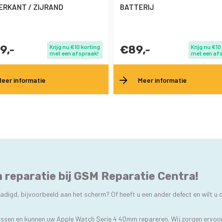
RKANT / ZIJRAND
BATTERIJ
9,-
Krijg nu €10 korting
€89,-
Krijg nu €10
met een afspraak!
met een af
eer informatie
Meer informatie
reparatie bij GSM Reparatie Centra!
igd, bijvoorbeeld aan het scherm? Of heeft u een ander defect en wilt u d
lossen en kunnen uw Apple Watch Serie 4 40mm repareren. Wij zorgen ervoo