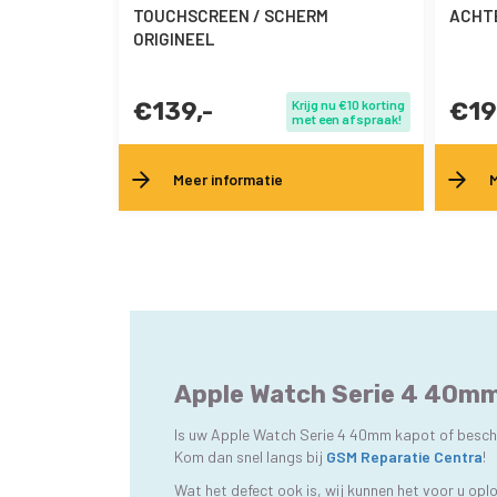
TOUCHSCREEN / SCHERM
ACHTE
ORIGINEEL
€139,-
Krijg nu €10 korting
€19
met een afspraak!
Meer informatie
M
Apple Watch Serie 4 40mm 
Is uw Apple Watch Serie 4 40mm kapot of beschad
Kom dan snel langs bij
GSM Reparatie Centra
!
Wat het defect ook is, wij kunnen het voor u op