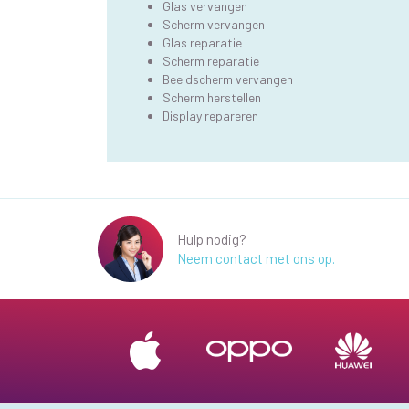
Glas vervangen
Scherm vervangen
Glas reparatie
Scherm reparatie
Beeldscherm vervangen
Scherm herstellen
Display repareren
Hulp nodig?
Neem contact met ons op.