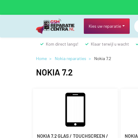
Overslaan
en
naar
de
Kies uw reparatie
inhoud
gaan
Kom direct langs!
Klaar terwijl u wacht
Home
Nokia reparaties
Nokia 7.2
NOKIA 7.2
NOKIA 7.2 GLAS / TOUCHSCREEN /
NOKIA