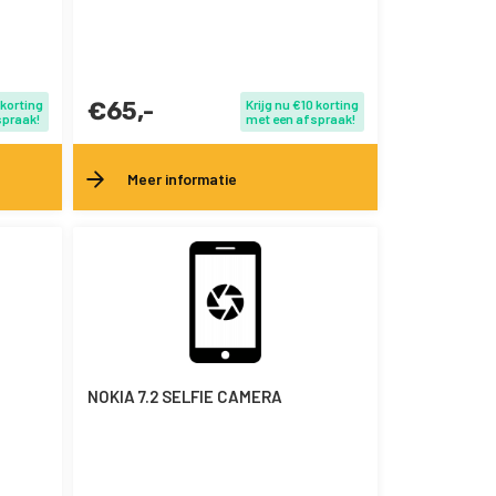
 korting
€65,-
Krijg nu €10 korting
spraak!
met een afspraak!
Meer informatie
NOKIA 7.2 SELFIE CAMERA