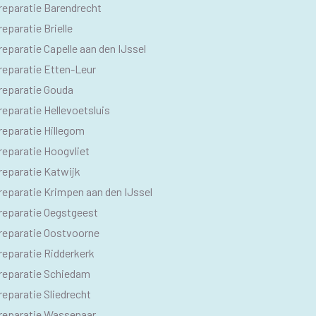
O
reparatie Barendrecht
M
eparatie Brielle
eparatie Capelle aan den IJssel
reparatie Etten-Leur
reparatie Gouda
eparatie Hellevoetsluis
reparatie Hillegom
reparatie Hoogvliet
reparatie Katwijk
reparatie Krimpen aan den IJssel
reparatie Oegstgeest
reparatie Oostvoorne
reparatie Ridderkerk
reparatie Schiedam
eparatie Sliedrecht
reparatie Wassenaar