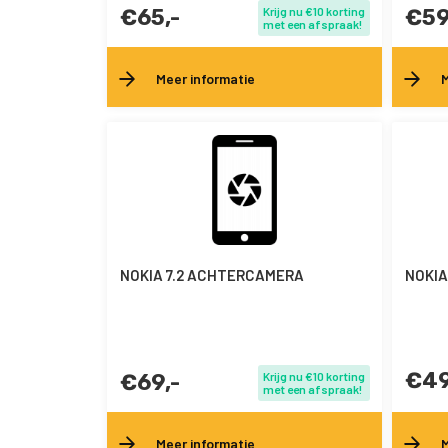
€65,-
Krijg nu €10 korting
€59
met een afspraak!
Meer informatie
M
NOKIA 7.2 ACHTERCAMERA
NOKIA
€49
€69,-
Krijg nu €10 korting
met een afspraak!
Meer informatie
M