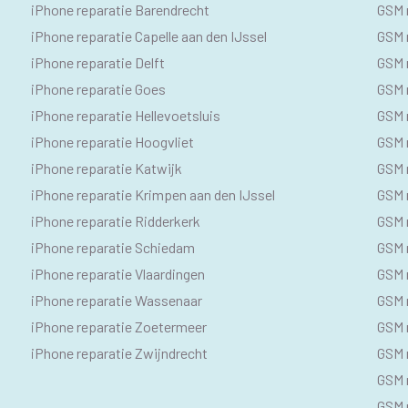
IPHONE
SE
iPhone reparatie Barendrecht
GSM 
SEO
GS
iPhone reparatie Capelle aan den IJssel
GSM r
iPhone reparatie Delft
GSM r
TEKSTEN
iPhone reparatie Goes
GSM 
iPhone reparatie Hellevoetsluis
GSM 
iPhone reparatie Hoogvliet
GSM r
iPhone reparatie Katwijk
GSM 
iPhone reparatie Krimpen aan den IJssel
GSM 
iPhone reparatie Ridderkerk
GSM 
iPhone reparatie Schiedam
GSM 
iPhone reparatie Vlaardingen
GSM 
iPhone reparatie Wassenaar
GSM 
iPhone reparatie Zoetermeer
GSM 
iPhone reparatie Zwijndrecht
GSM 
GSM r
GSM 