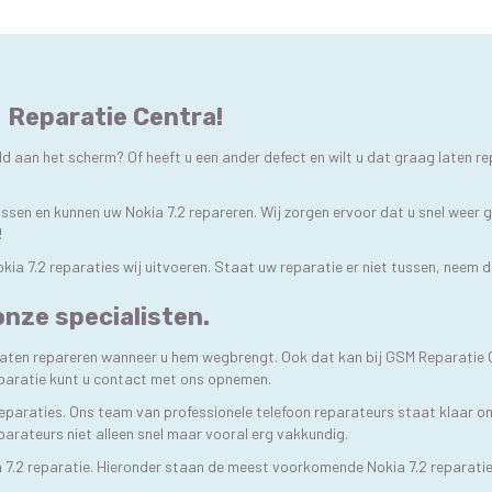
M Reparatie Centra!
d aan het scherm? Of heeft u een ander defect en wilt u dat graag laten re
lossen en kunnen uw Nokia 7.2 repareren. Wij zorgen ervoor dat u snel weer
!
okia 7.2 reparaties wij uitvoeren. Staat uw reparatie er niet tussen, neem 
onze specialisten.
t laten repareren wanneer u hem wegbrengt. Ook dat kan bij GSM Reparatie C
eparatie kunt u contact met ons opnemen.
reparaties. Ons team van professionele telefoon reparateurs staat klaar om
eparateurs niet alleen snel maar vooral erg vakkundig.
 7.2 reparatie. Hieronder staan de meest voorkomende Nokia 7.2 reparati