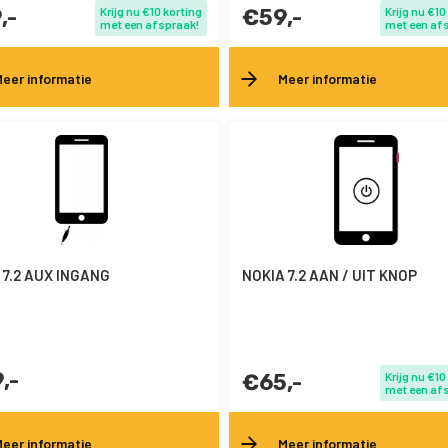
,-
Krijg nu €10 korting
€59,-
Krijg nu €10
met een afspraak!
met een af
eer informatie
Meer informatie
 7.2 AUX INGANG
NOKIA 7.2 AAN / UIT KNOP
,-
€65,-
Krijg nu €10
met een af
eer informatie
Meer informatie