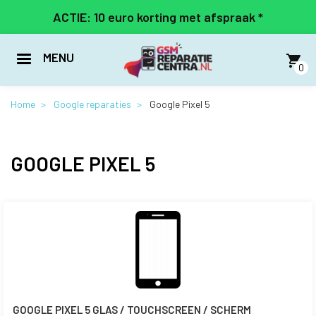
Overslaan
ACTIE: 10 euro korting met afspraak *
en
naar
de
MENU
inhoud
0
gaan
Home
Google reparaties
Google Pixel 5
GOOGLE PIXEL 5
GOOGLE PIXEL 5 GLAS / TOUCHSCREEN / SCHERM