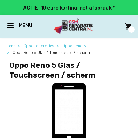
Overslaan
ACTIE: 10 euro korting met afspraak *
en
naar
de
MENU
inhoud
0
gaan
Home
Oppo reparaties
Oppo Reno 5
Oppo Reno 5 Glas / Touchscreen / scherm
Oppo Reno 5 Glas /
Touchscreen / scherm