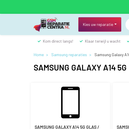
Overslaan
en
naar
de
Kies uw reparatie
inhoud
gaan
Kom direct langs!
Klaar terwijl u wacht
Home
Samsung reparaties
Samsung Galaxy A1
SAMSUNG GALAXY A14 5G
SAMSUNG GALAXY A14 5G GLAS /
SAMSU