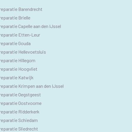
O
reparatie Barendrecht
M
eparatie Brielle
eparatie Capelle aan den IJssel
reparatie Etten-Leur
reparatie Gouda
eparatie Hellevoetsluis
reparatie Hillegom
reparatie Hoogvliet
reparatie Katwijk
reparatie Krimpen aan den IJssel
reparatie Oegstgeest
reparatie Oostvoorne
reparatie Ridderkerk
reparatie Schiedam
eparatie Sliedrecht