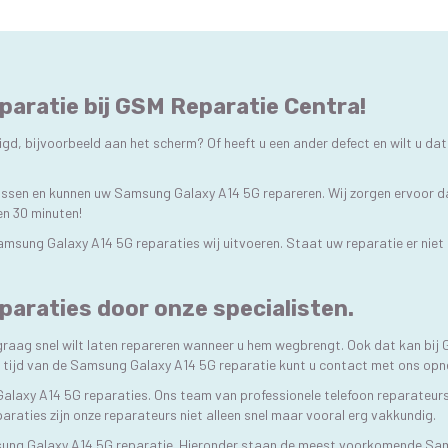
aratie bij GSM Reparatie Centra!
, bijvoorbeeld aan het scherm? Of heeft u een ander defect en wilt u dat
plossen en kunnen uw Samsung Galaxy A14 5G repareren. Wij zorgen ervoor d
nen 30 minuten!
Samsung Galaxy A14 5G reparaties wij uitvoeren. Staat uw reparatie er nie
araties door onze specialisten.
graag snel wilt laten repareren wanneer u hem wegbrengt. Ook dat kan bi
e tijd van de Samsung Galaxy A14 5G reparatie kunt u contact met ons op
alaxy A14 5G reparaties. Ons team van professionele telefoon reparateurs
paraties zijn onze reparateurs niet alleen snel maar vooral erg vakkundig.
sung Galaxy A14 5G reparatie. Hieronder staan de meest voorkomende Sa