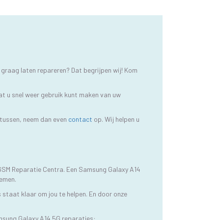
 graag laten repareren? Dat begrijpen wij! Kom
at u snel weer gebruik kunt maken van uw
t tussen, neem dan even
contact
op. Wij helpen u
j GSM Reparatie Centra. Een Samsung Galaxy A14
nemen.
 staat klaar om jou te helpen. En door onze
msung Galaxy A14 5G reparaties: