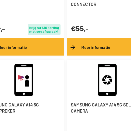
CONNECTOR
€55,-
,-
Krijg nu €10 korting
met een afspraak!
eer informatie
Meer informatie
NG GALAXY A14 5G
SAMSUNG GALAXY A14 5G SEL
PREKER
CAMERA