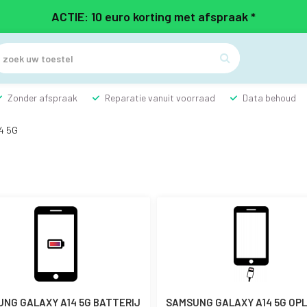
ACTIE: 10 euro korting met afspraak *

Zonder afspraak
Reparatie vanuit voorraad
Data behoud
4 5G
NG GALAXY A14 5G BATTERIJ
SAMSUNG GALAXY A14 5G OP