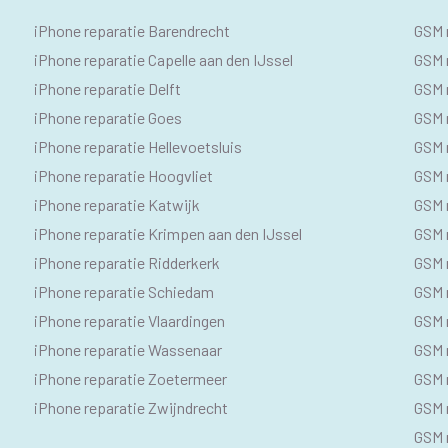
IPHONE
SE
iPhone reparatie Barendrecht
GSM 
SEO
GS
iPhone reparatie Capelle aan den IJssel
GSM r
iPhone reparatie Delft
GSM r
TEKSTEN
iPhone reparatie Goes
GSM 
iPhone reparatie Hellevoetsluis
GSM 
iPhone reparatie Hoogvliet
GSM r
iPhone reparatie Katwijk
GSM 
iPhone reparatie Krimpen aan den IJssel
GSM 
iPhone reparatie Ridderkerk
GSM 
iPhone reparatie Schiedam
GSM 
iPhone reparatie Vlaardingen
GSM 
iPhone reparatie Wassenaar
GSM 
iPhone reparatie Zoetermeer
GSM 
iPhone reparatie Zwijndrecht
GSM 
GSM r