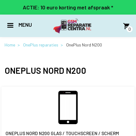
Overslaan
ACTIE: 10 euro korting met afspraak *
en
naar
de
MENU
inhoud
0
gaan
Home
OnePlus reparaties
OnePlus Nord N200
ONEPLUS NORD N200
ONEPLUS NORD N200 GLAS / TOUCHSCREEN / SCHERM