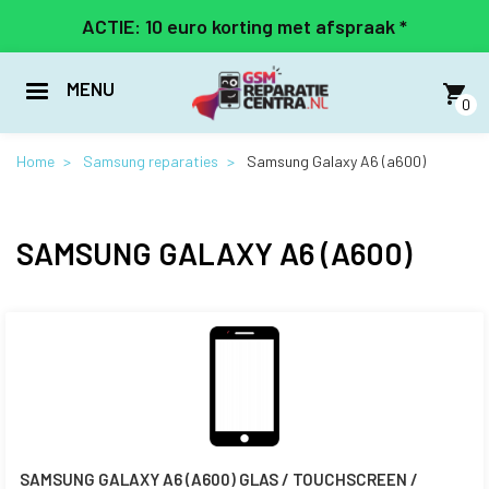
Overslaan
ACTIE: 10 euro korting met afspraak *
en
naar
de
MENU
inhoud
0
gaan
Home
Samsung reparaties
Samsung Galaxy A6 (a600)
SAMSUNG GALAXY A6 (A600)
SAMSUNG GALAXY A6 (A600) GLAS / TOUCHSCREEN /