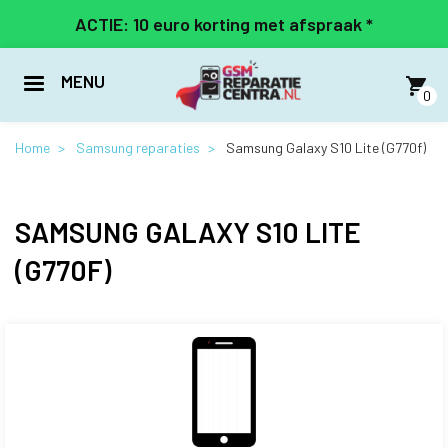
Overslaan
ACTIE: 10 euro korting met afspraak *
en
naar
de
MENU
inhoud
0
gaan
Home
Samsung reparaties
Samsung Galaxy S10 Lite (G770f)
SAMSUNG GALAXY S10 LITE
(G770F)