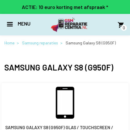
Overslaan
ACTIE: 10 euro korting met afspraak *
en
naar
de
MENU
inhoud
0
gaan
Home
Samsung reparaties
Samsung Galaxy S8 (G950F)
SAMSUNG GALAXY S8 (G950F)
SAMSUNG GALAXY S8 (G950F) GLAS / TOUCHSCREEN /